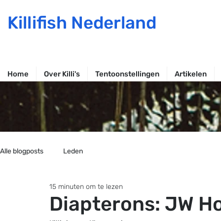
Killifish Nederland
Home
Over Killi's
Tentoonstellingen
Artikelen
Alle blogposts
Leden
15 minuten om te lezen
Diapterons: JW H