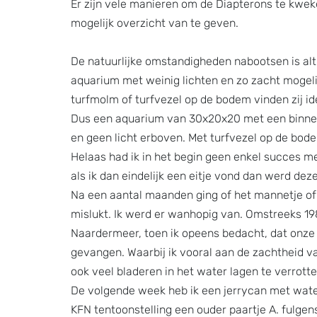
Er zijn vele manieren om de Diapterons te kweke
mogelijk overzicht van te geven.
De natuurlijke omstandigheden nabootsen is altij
aquarium met weinig lichten en zo zacht mogeli
turfmolm of turfvezel op de bodem vinden zij id
Dus een aquarium van 30x20x20 met een binnenf
en geen licht erboven. Met turfvezel op de bo
Helaas had ik in het begin geen enkel succes me
als ik dan eindelijk een eitje vond dan werd de
Na een aantal maanden ging of het mannetje o
mislukt. Ik werd er wanhopig van. Omstreeks 1985
Naardermeer, toen ik opeens bedacht, dat onze 
gevangen. Waarbij ik vooral aan de zachtheid v
ook veel bladeren in het water lagen te verrotte
De volgende week heb ik een jerrycan met wate
KFN tentoonstelling een ouder paartje A. fulgen