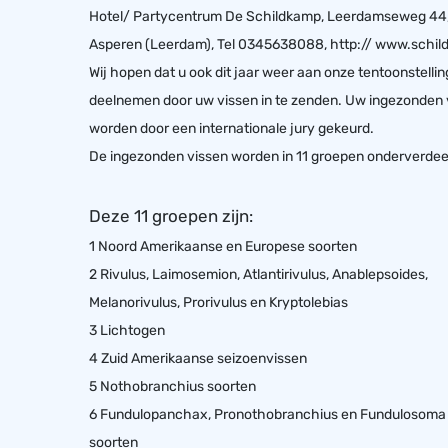
Hotel/ Partycentrum De Schildkamp, Leerdamseweg 44
Asperen (Leerdam), Tel 0345638088, http://
www.schild
Wij hopen dat u ook dit jaar weer aan onze tentoonstellin
deelnemen door uw vissen in te zenden. Uw ingezonden 
worden door een internationale jury gekeurd.
De ingezonden vissen worden in 11 groepen onderverdee
Deze 11 groepen zijn:
1 Noord Amerikaanse en Europese soorten
2 Rivulus, Laimosemion, Atlantirivulus, Anablepsoides,
Melanorivulus, Prorivulus en Kryptolebias
3 Lichtogen
4 Zuid Amerikaanse seizoenvissen
5 Nothobranchius soorten
6 Fundulopanchax, Pronothobranchius en Fundulosoma
soorten