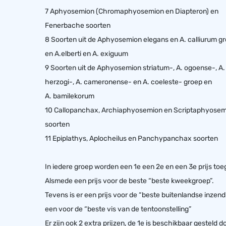
7 Aphyosemion (Chromaphyosemion en Diapteron) en
Fenerbache soorten
8 Soorten uit de Aphyosemion elegans en A. calliurum g
en A.elberti en A. exiguum
9 Soorten uit de Aphyosemion striatum-, A. ogoense-, A.
herzogi-, A. cameronense- en A. coeleste- groep en
A. bamilekorum
10 Callopanchax, Archiaphyosemion en Scriptaphyosem
soorten
11 Epiplathys, Aplocheilus en Panchypanchax soorten
In iedere groep worden een 1e een 2e en een 3e prijs to
Alsmede een prijs voor de beste “beste kweekgroep”.
Tevens is er een prijs voor de “beste buitenlandse inzend
een voor de “beste vis van de tentoonstelling”
Er zijn ook 2 extra prijzen, de 1e is beschikbaar gesteld d