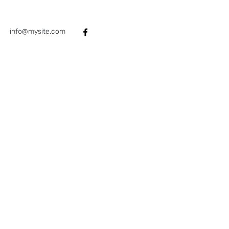
Killifish Nederland
info@mysite.com
©2023 by Killifish Nederland. Met trots gemaakt met Wix.com